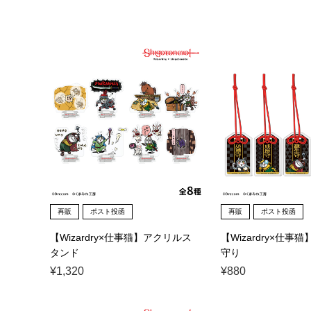
再販
ポスト投函
再販
ポスト投函
【Wizardry×仕事猫】アクリルス
【Wizardry×仕事
タンド
守り
¥1,320
¥880