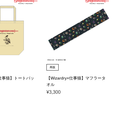
再販
y×仕事猫】トートバッ
【Wizardry×仕事猫】マフラータ
オル
¥3,300