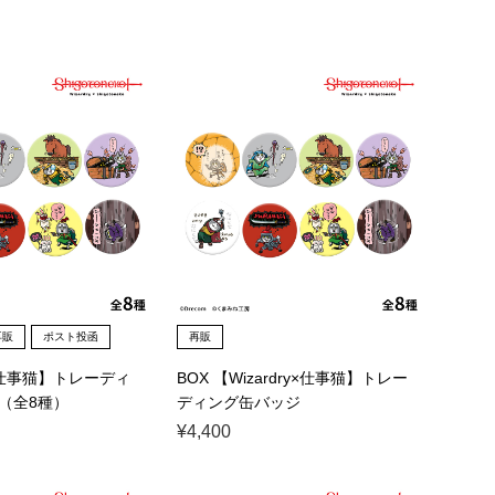
再販
ポスト投函
再販
y×仕事猫】トレーディ
BOX 【Wizardry×仕事猫】トレー
（全8種）
ディング缶バッジ
¥4,400