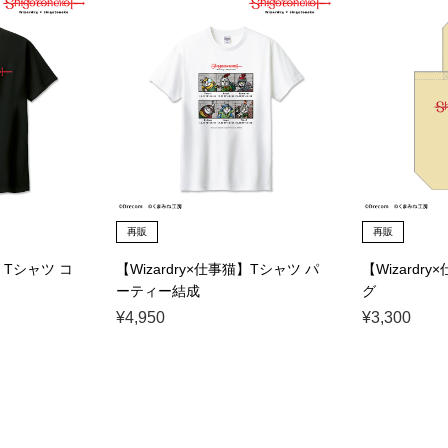
再販
再販
猫】Tシャツ コ
【Wizardry×仕事猫】Tシャツ パ
【Wizardr
ーティー結成
グ
¥4,950
¥3,300