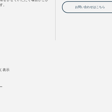
く表示
ー