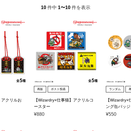
10
件中
1〜10
件を表示
再販
ポスト投函
ランダム
猫】アクリルお
【Wizardry×仕事猫】アクリルコ
【Wizardr
ースター
ング缶バッジ
¥880
¥550