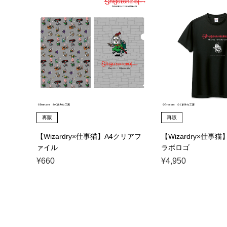
再販
再販
【Wizardry×仕事猫】A4クリアフ
【Wizardry×仕事
ァイル
ラボロゴ
¥660
¥4,950